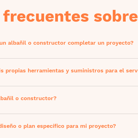
frecuentes sobre 
 un albañil o constructor completar un proyecto?
aleza del proyecto. Mientras que un pequeño trabajo de alb
 propiedad o una renovación importante puede llevar meses.
s propias herramientas y suministros para el serv
constructores están equipados con herramientas profesiona
rgo, si tienes herramientas o materiales específicos que pre
bañil o constructor?
.
cación que tiene y solicitar información adicional sobre el tra
raremos de brindarte toda la información acerca del trabaja
diseño o plan específico para mi proyecto?