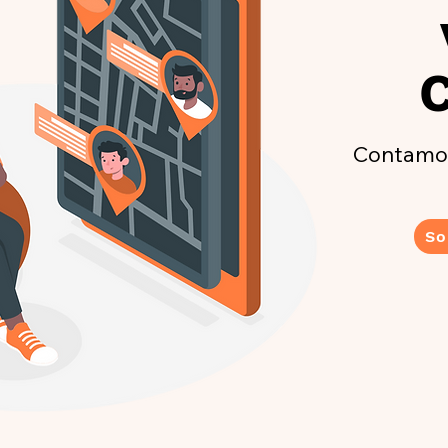
Contamos
So