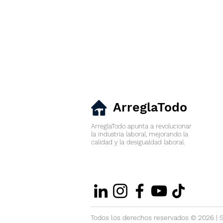
ArreglaTodo
ArreglaTodo apunta a revolucionar
la industria laboral
,
mejorando la
calidad y la desigualdad laboral.
Todos los derechos reservados © 2026 | 