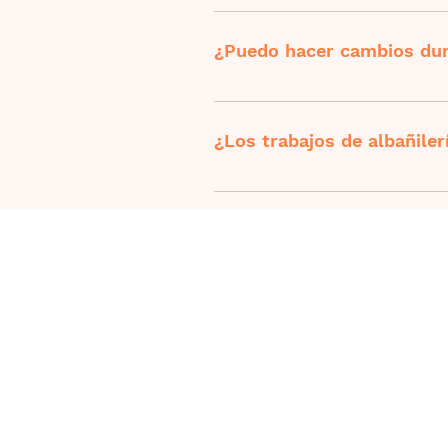
No hay problema. Muchos alba
experiencia. Pueden ayudarte a
¿Puedo hacer cambios dura
Es posible, pero es esencial c
medio de un proyecto puede afec
¿Los trabajos de albañiler
Sí, ArreglaTodo protege su dine
esperabas, el dinero no se liber