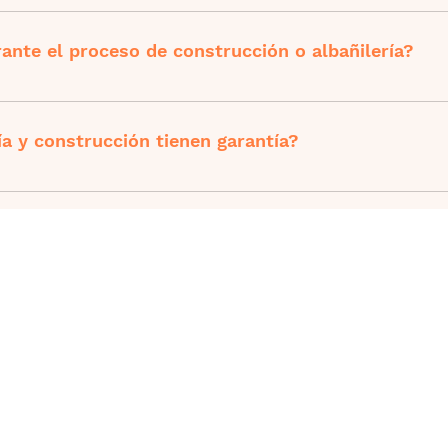
ñiles y constructores pueden ofrecer asesoramiento y rec
 conceptualizar y planificar tu proyecto antes de comenzar.
nte el proceso de construcción o albañilería?
omunicar cualquier cambio deseado lo antes posible. Ten en
tar el costo y el tiempo de finalización.
ía y construcción tienen garantía?
ro hasta el final del servicio. En caso de ocurrir un inconve
ará al trabajador hasta que lo solucioné.