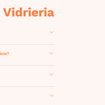
Vidrieria
añilería puede completarse en
icio?
les y pueden proporcionar los
fieres usar, puedes avisarnos y
bajador por el que estás
dor.