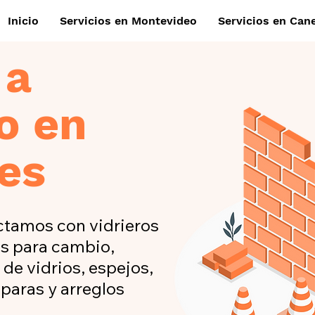
Inicio
Servicios en Montevideo
Servicios en Can
 a
o en
es
ctamos con vidrieros
es para cambio,
de vidrios, espejos,
paras y arreglos