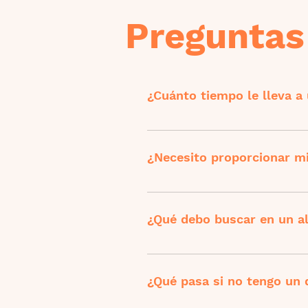
Preguntas 
¿Cuánto tiempo le lleva a
El tiempo varía según la natur
un día, la construcción de una
¿Necesito proporcionar mi
Generalmente, los albañiles y 
materiales necesarios. Sin emba
¿Qué debo buscar en un al
coordinamos con el profesional
Es importante verificar la califi
interesado. Nosotros nos asegu
¿Qué pasa si no tengo un 