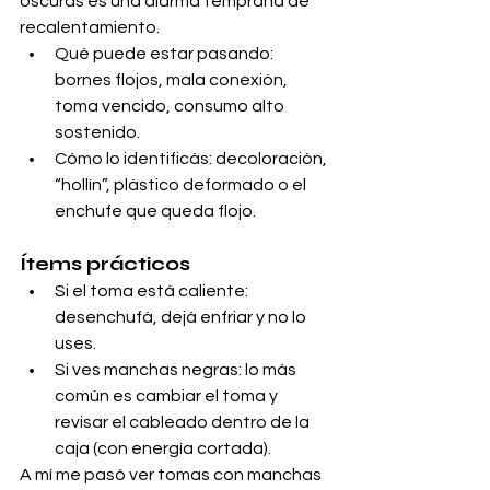
oscuras es una alarma temprana de 
recalentamiento.
Qué puede estar pasando: 
bornes flojos, mala conexión, 
toma vencido, consumo alto 
sostenido.
Cómo lo identificás: decoloración, 
“hollín”, plástico deformado o el 
enchufe que queda flojo.
Ítems prácticos
Si el toma está caliente: 
desenchufá, dejá enfriar y no lo 
uses.
Si ves manchas negras: lo más 
común es cambiar el toma y 
revisar el cableado dentro de la 
caja (con energía cortada).
A mí me pasó ver tomas con manchas 