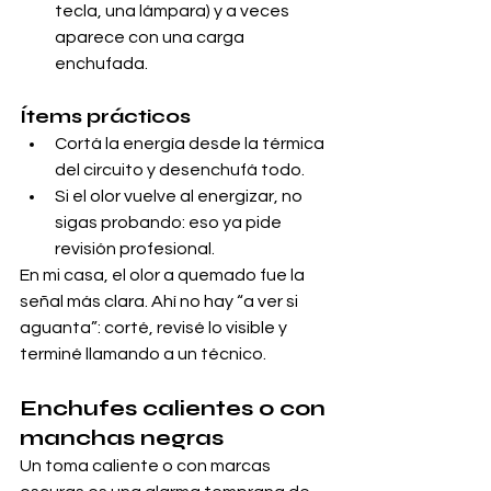
tecla, una lámpara) y a veces 
aparece con una carga 
enchufada.
Ítems prácticos
Cortá la energía desde la térmica 
del circuito y desenchufá todo.
Si el olor vuelve al energizar, no 
sigas probando: eso ya pide 
revisión profesional.
En mi casa, el olor a quemado fue la 
señal más clara. Ahí no hay “a ver si 
aguanta”: corté, revisé lo visible y 
terminé llamando a un técnico.
Enchufes calientes o con 
manchas negras
Un toma caliente o con marcas 