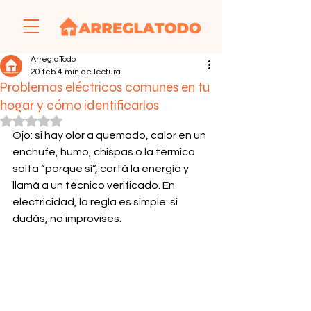
ArreglaTodo
20 feb
4 min de lectura
Problemas eléctricos comunes en tu
hogar y cómo identificarlos
Obtuvo NaN de 5 estrellas.
Ojo: si hay olor a quemado, calor en un 
enchufe, humo, chispas o la térmica 
salta “porque sí”, cortá la energía y 
llamá a un técnico verificado. En 
electricidad, la regla es simple: si 
dudás, no improvises.