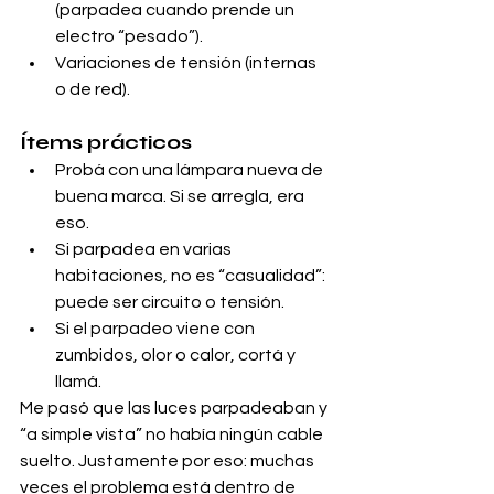
(parpadea cuando prende un 
electro “pesado”).
Variaciones de tensión (internas 
o de red).
Ítems prácticos
Probá con una lámpara nueva de 
buena marca. Si se arregla, era 
eso.
Si parpadea en varias 
habitaciones, no es “casualidad”: 
puede ser circuito o tensión.
Si el parpadeo viene con 
zumbidos, olor o calor, cortá y 
llamá.
Me pasó que las luces parpadeaban y 
“a simple vista” no había ningún cable 
suelto. Justamente por eso: muchas 
veces el problema está dentro de 