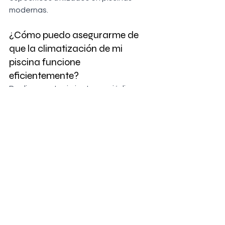
modernas.
¿Cómo puedo asegurarme de 
que la climatización de mi 
piscina funcione 
eficientemente?
Realiza mantenimientos periódicos y 
asegúrate de que los sistemas de 
climatización estén calibrados 
correctamente para un rendimiento 
óptimo.
Conclusión: Transforma tu 
Espacio Acuático con 
Nosotros
Haz de tu piscina un oasis perfecto. 