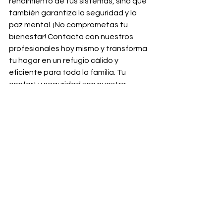
rendimiento de tus sistemas, sino que 
también garantiza la seguridad y la 
paz mental. ¡No comprometas tu 
bienestar! Contacta con nuestros 
profesionales hoy mismo y transforma 
tu hogar en un refugio cálido y 
eficiente para toda la familia. Tu 
confort y seguridad son nuestra 
prioridad.
https://bit.ly/3tnNdzl
Ver todo
Entradas recientes